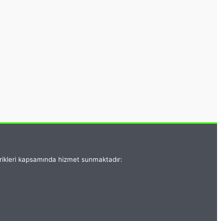
rikleri kapsamında hizmet sunmaktadır: