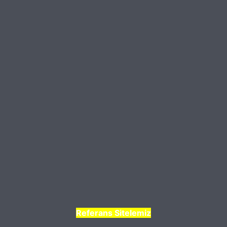
Referans Sitelemiz