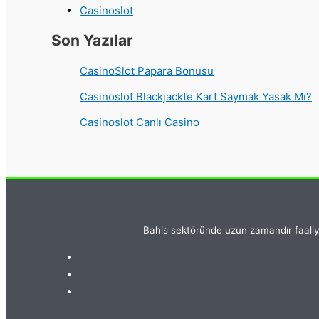
Casinoslot
Son Yazılar
CasinoSlot Papara Bonusu
Casinoslot Blackjackte Kart Saymak Yasak Mı?
Casinoslot Canlı Casino
Bahis sektöründe uzun zamandır faaliy