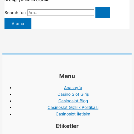
Search for:
Menu
Anasayfa
Casino Slot Giriş
Casinoslot Blog
Casinoslot Gizlilik Politikası
Casinoslot İletişim
Etiketler