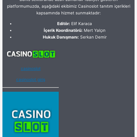
platformumuzda, aşağıdaki ekibimiz Casinoslot tanıtım içerikleri
kapsamında hizmet sunmaktadır:
Editör:
Elif Karaca
İçerik Koordinatörü:
Mert Yalçın
Hukuk Danışmanı:
Serkan Demir
casinoslot
casinoslot giriş