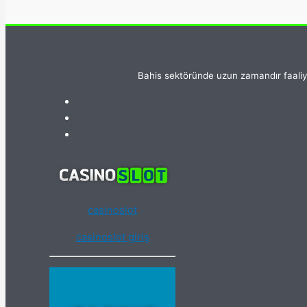
Bahis sektöründe uzun zamandır faaliy
casinoslot
casinoslot giriş