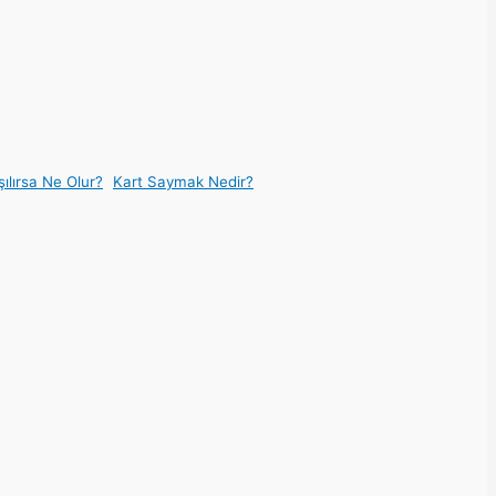
şılırsa Ne Olur?
Kart Saymak Nedir?