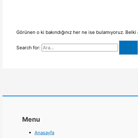
Görünen o ki bakındığınız her ne ise bulamıyoruz. Belki a
Search for:
Menu
Anasayfa