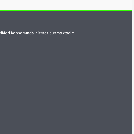
rikleri kapsamında hizmet sunmaktadır: