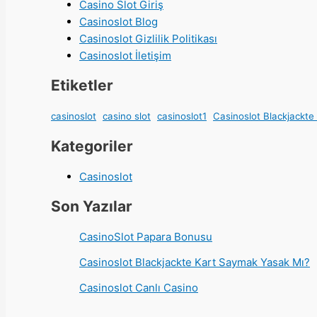
Casino Slot Giriş
Casinoslot Blog
Casinoslot Gizlilik Politikası
Casinoslot İletişim
Etiketler
casinoslot
casino slot
casinoslot1
Casinoslot Blackjackt
Kategoriler
Casinoslot
Son Yazılar
CasinoSlot Papara Bonusu
Casinoslot Blackjackte Kart Saymak Yasak Mı?
Casinoslot Canlı Casino