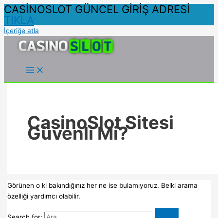
CASİNOSLOT GÜNCEL GİRİŞ ADRESİ
TIKLA
İçeriğe atla
CasinoSlot Sitesi
Güvenli Mi?
Görünen o ki bakındığınız her ne ise bulamıyoruz. Belki arama
özelliği yardımcı olabilir.
Search for: